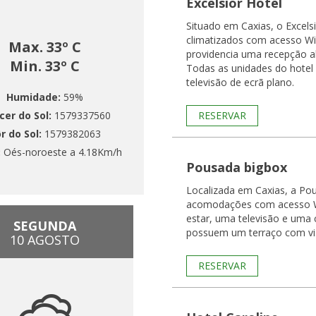
Excelsior Hotel
Situado em Caxias, o Excels
climatizados com acesso Wi-
Max. 33º C
providencia uma recepção ab
Min. 33º C
Todas as unidades do hote
televisão de ecrã plano.
Humidade:
59%
cer do Sol:
1579337560
RESERVAR
r do Sol:
1579382063
:
Oés-noroeste a 4.18Km/h
Pousada bigbox
Localizada em Caxias, a Pou
acomodações com acesso Wi
estar, uma televisão e uma cozinha. Toda
SEGUNDA
possuem um terraço com vi
10 AGOSTO
RESERVAR