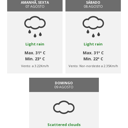
AMANHÃ, SEXTA
SÁBADO
07 AGOSTO
08 AGOSTO
Light rain
Light rain
Max. 31º C
Max. 31º C
Min. 23º C
Min. 22º C
Vento:
a 3.22Km/h
Vento:
Nor-nordeste a 2.35Km/h
DOMINGO
09 AGOSTO
Scattered clouds