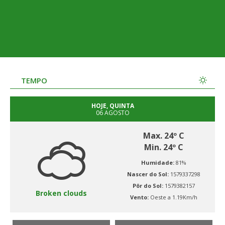
TEMPO
HOJE, QUINTA
06 AGOSTO
Max. 24º C
Min. 24º C
Humidade:
81%
Nascer do Sol:
1579337298
Pôr do Sol:
1579382157
Broken clouds
Vento:
Oeste a 1.19Km/h