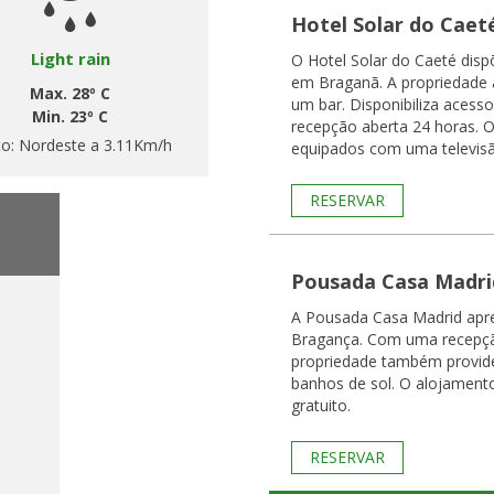
Hotel Solar do Caet
Light rain
O Hotel Solar do Caeté disp
em Braganã. A propriedade 
Max. 28º C
um bar. Disponibiliza acesso
Min. 23º C
recepção aberta 24 horas. Os quartos do hotel estão
to:
Nordeste a 3.11Km/h
equipados com uma televisã
RESERVAR
Pousada Casa Madri
A Pousada Casa Madrid ap
Bragança. Com uma recepçã
propriedade também provide
banhos de sol. O alojament
gratuito.
RESERVAR