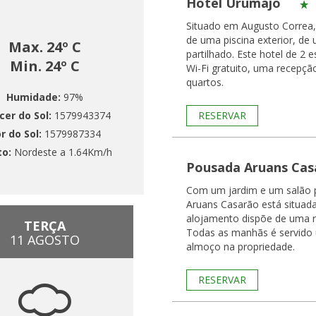
Hotel Urumajo
Situado em Augusto Correa,
de uma piscina exterior, de
Max. 24º C
partilhado. Este hotel de 2 e
Min. 24º C
Wi-Fi gratuito, uma recepçã
quartos.
Humidade:
97%
cer do Sol:
1579943374
RESERVAR
r do Sol:
1579987334
to:
Nordeste a 1.64Km/h
Pousada Aruans Cas
Com um jardim e um salão p
Aruans Casarão está situad
alojamento dispõe de uma r
TERÇA
Todas as manhãs é servido 
11 AGOSTO
almoço na propriedade.
RESERVAR