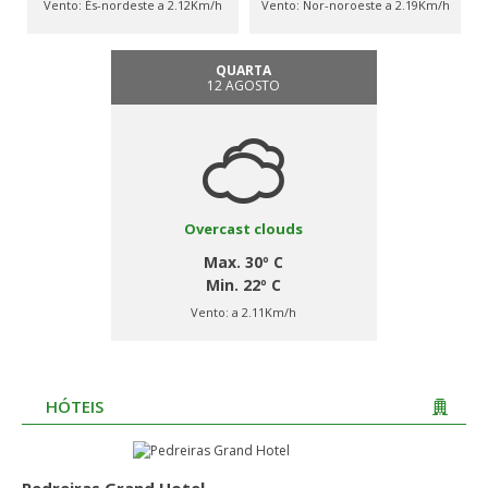
Vento:
És-nordeste a 2.12Km/h
Vento:
Nor-noroeste a 2.19Km/h
QUARTA
12 AGOSTO
Overcast clouds
Max. 30º C
Min. 22º C
Vento:
a 2.11Km/h
HÓTEIS