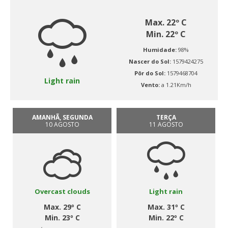
Max. 22º C
Min. 22º C
Humidade:
98%
Nascer do Sol:
1579424275
Pôr do Sol:
1579468704
Light rain
Vento:
a 1.21Km/h
AMANHÃ, SEGUNDA
TERÇA
10 AGOSTO
11 AGOSTO
Overcast clouds
Light rain
Max. 29º C
Max. 31º C
Min. 23º C
Min. 22º C