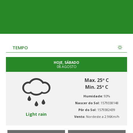
TEMPO
HOJE, SÁBADO
08 AGOSTO
Max. 25º C
Min. 25º C
Humidade:
93%
Nascer do Sol:
1579338148
Pôr do Sol:
1579382439
Light rain
Vento:
Nordeste a 2.96Km/h