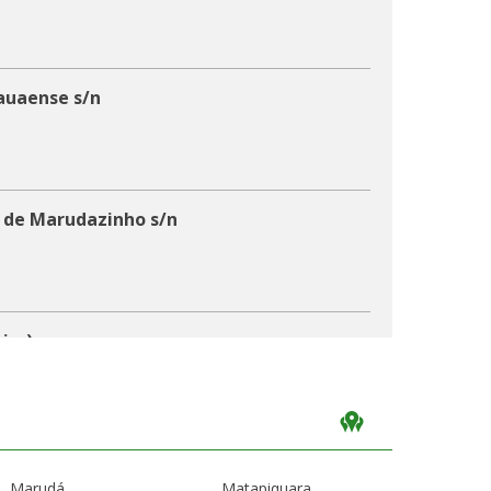
auaense s/n
 de Marudazinho s/n
nim)
 de Matapiquara s/n
Marudá
Matapiquara