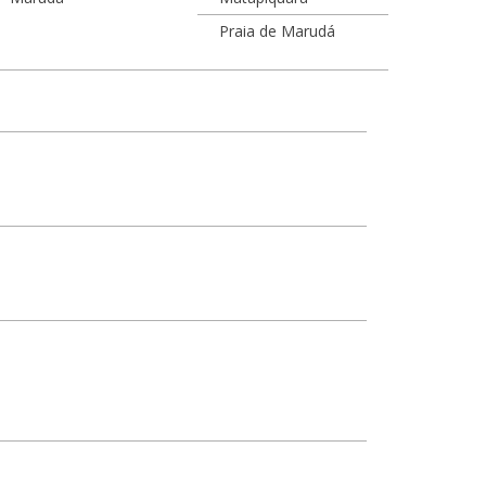
Praia de Marudá
(Marapanim)
(Marapanim)
dá s/n
Mesquita s/n