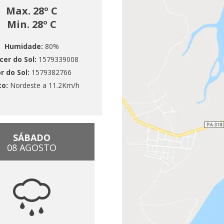
Max. 28º C
Min. 28º C
Humidade:
80%
cer do Sol:
1579339008
r do Sol:
1579382766
to:
Nordeste a 11.2Km/h
SÁBADO
08 AGOSTO