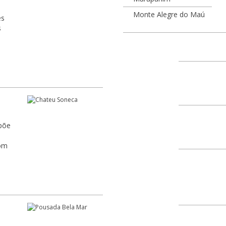
68762-970
Monte Alegre do Maú
es
Monte Alegre do Mau 
68764-000
Vista Alegre do Pará 
68765-000
Marudá (Marapanim)
spõe
68768-000
AGC Marudá, Vila Maru
Vila de Marudá
68768-970
AC Marudá, Rua Celso 