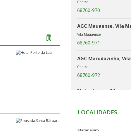
Centro
68760-970
AGC Mauaense, Vila M
Vila Mauaense
68760-971
AGC Marudazinho, Vila
Centro
68760-972
Matapiquara (Marapa
68762-000
LOCALIDADES
AGC Matapiquara, Vila
Vila de Matapiqura
Marapanim