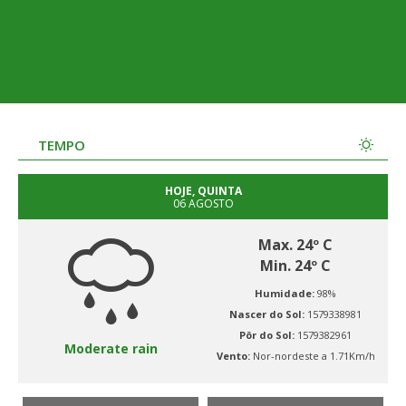
TEMPO
HOJE, QUINTA
06 AGOSTO
Max. 24º C
Min. 24º C
Humidade:
98%
Nascer do Sol:
1579338981
Pôr do Sol:
1579382961
Moderate rain
Vento:
Nor-nordeste a 1.71Km/h