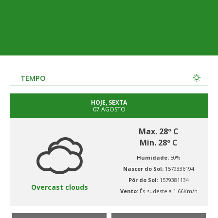
TEMPO
HOJE, SEXTA
07 AGOSTO
Max. 28º C
Min. 28º C
Humidade:
50%
Nascer do Sol:
1579336194
Pôr do Sol:
1579381134
Overcast clouds
Vento:
És-sudeste a 1.66Km/h