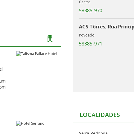
Centro
58385-970
ACS Tôrres, Rua Princip
Povoado
58385-971
el
o
 um
LOCALIDADES
Serra Redonda