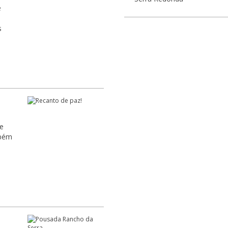
e
s
de
mbém