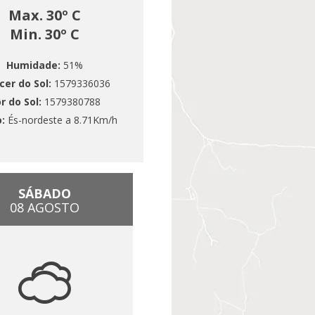
Max. 30º C
Min. 30º C
Humidade:
51%
cer do Sol:
1579336036
r do Sol:
1579380788
o:
És-nordeste a 8.71Km/h
SÁBADO
08 AGOSTO