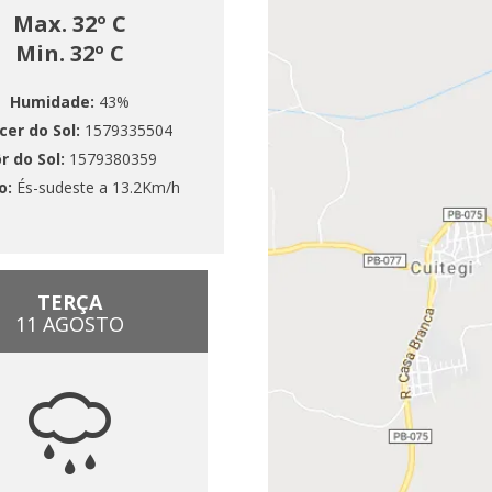
Max. 32º C
Min. 32º C
Humidade:
43%
cer do Sol:
1579335504
r do Sol:
1579380359
o:
És-sudeste a 13.2Km/h
TERÇA
11 AGOSTO