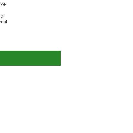
 Wi-
 e
rmal