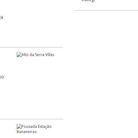
za
so