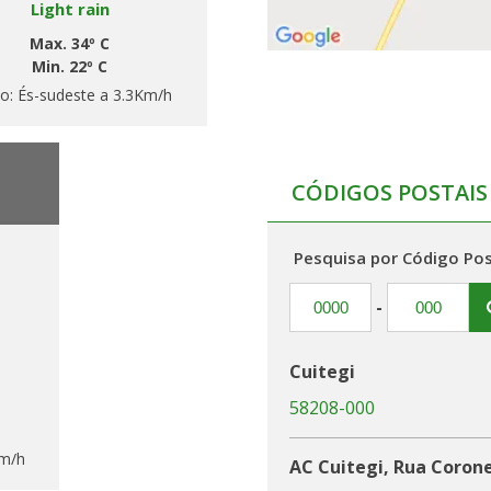
Light rain
Max. 34º C
Min. 22º C
to:
És-sudeste a 3.3Km/h
CÓDIGOS POSTAIS
Pesquisa por Código Pos
-
Cuitegi
58208-000
Km/h
AC Cuitegi, Rua Corone