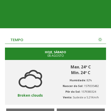
TEMPO
HOJE, SÁBADO
08 AGOSTO
Max. 24º C
Min. 24º C
Humidade:
82%
Nascer do Sol:
1579335482
Pôr do Sol:
1579380324
Broken clouds
Vento:
Sudeste a 5.21Km/h