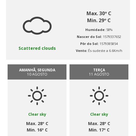
Max. 30º C
Min. 29º C
Humidade:
58%
Nascer do Sol:
1579337652
Pôr do Sol:
1579385854
Scattered clouds
Vento:
És-sudeste a 6.6Km/h
AMANHÃ, SEGUNDA
TERÇA
10 AGOSTO
11 AGOSTO
Clear sky
Clear sky
Max. 28º C
Max. 28º C
Min. 16º C
Min. 17º C