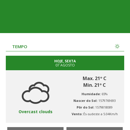
TEMPO
HOJE, SEXTA
07 AGOSTO
Max. 21º C
Min. 21º C
Humidade:
65%
Nascer do Sol:
1579769693
Pôr do Sol:
1579818089
Overcast clouds
Vento:
És-sudeste a 5.04Km/h