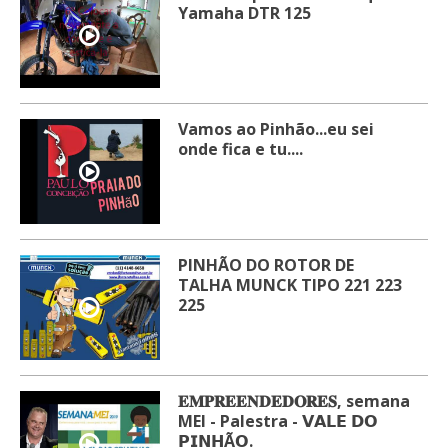
Yamaha DTR 125
Vamos ao Pinhão...eu sei
onde fica e tu....
PINHÃO DO ROTOR DE
TALHA MUNCK TIPO 221 223
225
𝐄𝐌𝐏𝐑𝐄𝐄𝐍𝐃𝐄𝐃𝐎𝐑𝐄𝐒, semana
MEI - Palestra - 𝗩𝗔𝗟𝗘 𝗗𝗢
𝗣𝗜𝗡𝗛Ã𝗢.