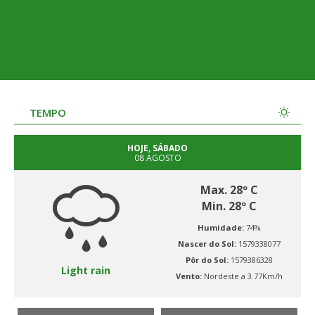
TEMPO
HOJE, SÁBADO
08 AGOSTO
Max. 28º C
Min. 28º C
Humidade:
74%
Nascer do Sol:
1579338077
Pôr do Sol:
1579386328
Light rain
Vento:
Nordeste a 3.77Km/h