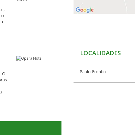
te,
to
da
LOCALIDADES
Paulo Frontin
. O
oras
a