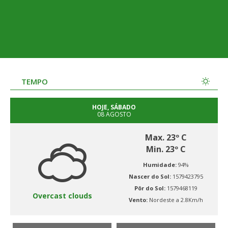
TEMPO
HOJE, SÁBADO
08 AGOSTO
Max. 23º C
Min. 23º C
Humidade:
94%
Nascer do Sol:
1579423795
Pôr do Sol:
1579468119
Overcast clouds
Vento:
Nordeste a 2.8Km/h