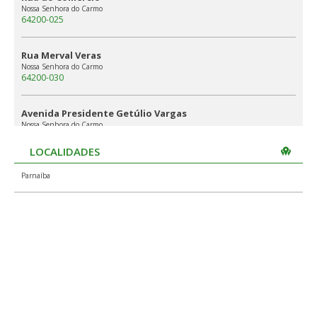
Nossa Senhora do Carmo
64200-025
Rua Merval Veras
Nossa Senhora do Carmo
64200-030
Avenida Presidente Getúlio Vargas
Nossa Senhora do Carmo
64200-035
LOCALIDADES
Avenida Nações Unidas, até 529/530
Parnaíba
Nossa Senhora do Carmo
64200-040
Rua Santo Antonio
Nossa Senhora do Carmo
64200-045
Rua Simplício Dias, até 389/390
Nossa Senhora do Carmo
64200-055