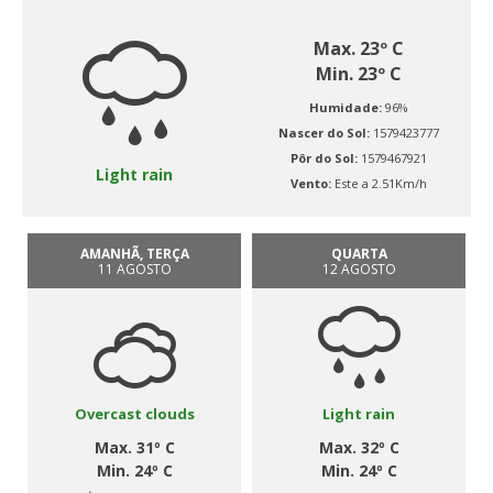
Max. 23º C
Min. 23º C
Humidade:
96%
Nascer do Sol:
1579423777
Pôr do Sol:
1579467921
Light rain
Vento:
Este a 2.51Km/h
AMANHÃ, TERÇA
QUARTA
11 AGOSTO
12 AGOSTO
Overcast clouds
Light rain
Max. 31º C
Max. 32º C
Min. 24º C
Min. 24º C