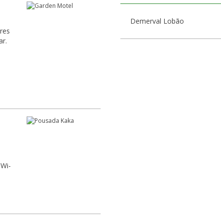
Demerval Lobão
res
ar.
 Wi-