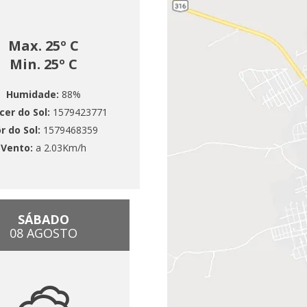
Max. 25º C
Min. 25º C
Humidade:
88%
cer do Sol:
1579423771
r do Sol:
1579468359
Vento:
a 2.03Km/h
SÁBADO
08 AGOSTO