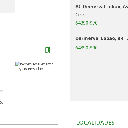
AC Demerval Lobão, A
Centro
64390-970
Dermerval Lobão, BR - 
64390-990
or
o.
LOCALIDADES