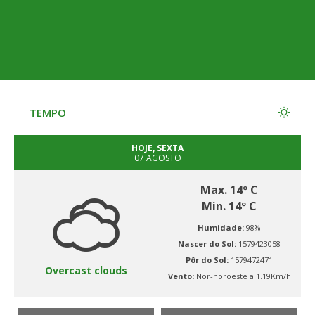
TEMPO
HOJE, SEXTA
07 AGOSTO
Max. 14º C
Min. 14º C
Humidade:
98%
Nascer do Sol:
1579423058
Pôr do Sol:
1579472471
Overcast clouds
Vento:
Nor-noroeste a 1.19Km/h