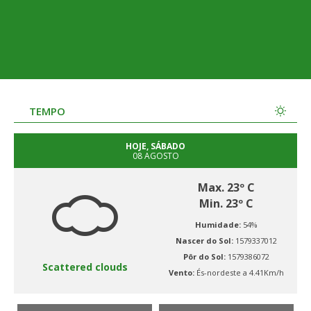
TEMPO
HOJE, SÁBADO
08 AGOSTO
Max. 23º C
Min. 23º C
Humidade:
54%
Nascer do Sol:
1579337012
Pôr do Sol:
1579386072
Scattered clouds
Vento:
És-nordeste a 4.41Km/h