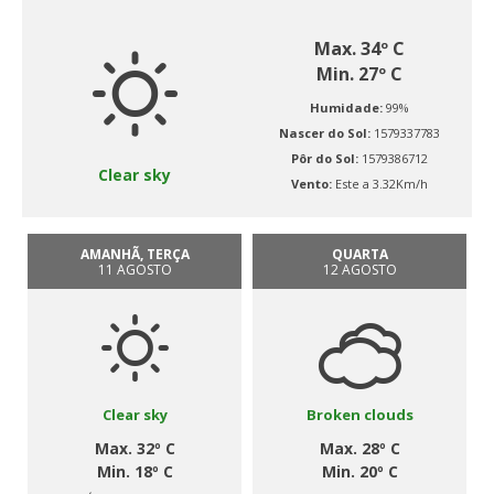
Max. 34º C
Min. 27º C
Humidade:
99%
Nascer do Sol:
1579337783
Pôr do Sol:
1579386712
Clear sky
Vento:
Este a 3.32Km/h
AMANHÃ, TERÇA
QUARTA
11 AGOSTO
12 AGOSTO
Clear sky
Broken clouds
Max. 32º C
Max. 28º C
Min. 18º C
Min. 20º C