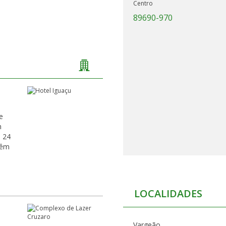
Centro
89690-970
e
m
a 24
LOCALIDADES
Vargeão