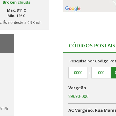
Broken clouds
Max. 31º C
Min. 19º C
o:
És-nordeste a 0.9Km/h
CÓDIGOS POSTAIS
Pesquisa por Código Pos
-
Vargeão
89690-000
2Km/h
AC Vargeão, Rua Maman