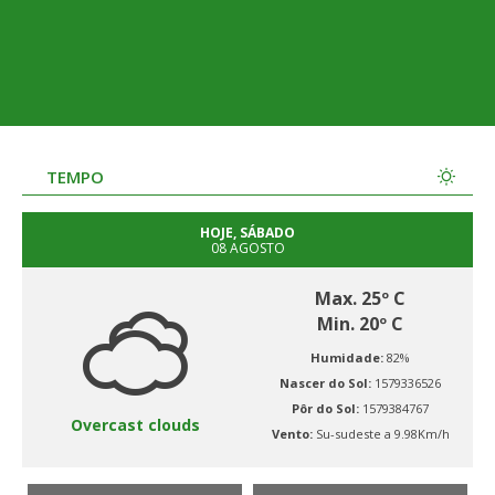
TEMPO
HOJE, SÁBADO
08 AGOSTO
Max. 25º C
Min. 20º C
Humidade:
82%
Nascer do Sol:
1579336526
Pôr do Sol:
1579384767
Overcast clouds
Vento:
Su-sudeste a 9.98Km/h