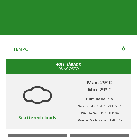
TEMPO
HOJE, SÁBADO
08 AGOSTO
Max. 29º C
Min. 29º C
Humidade:
70%
Nascer do Sol:
1579335551
Pôr do Sol:
1579381104
Scattered clouds
Vento:
Sudeste a 9.17Km/h