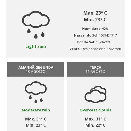
Max. 23º C
Min. 23º C
Humidade:
92%
Nascer do Sol:
1579424917
Pôr do Sol:
1579469998
Light rain
Vento:
Oés-noroeste a 2.56Km/h
AMANHÃ, SEGUNDA
TERÇA
10 AGOSTO
11 AGOSTO
Moderate rain
Overcast clouds
Max. 31º C
Max. 31º C
Min. 23º C
Min. 22º C