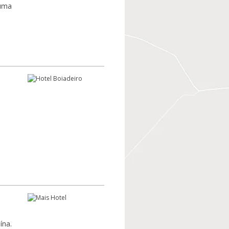
 uma
ína.