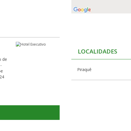
LOCALIDADES
o de
-
Piraquê
õe
 24