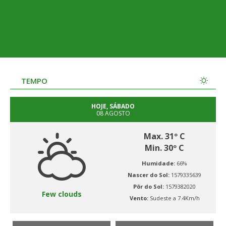
TEMPO
HOJE, SÁBADO
08 AGOSTO
Max. 31º C
Min. 30º C
Humidade:
66%
Nascer do Sol:
1579335639
Pôr do Sol:
1579382020
Few clouds
Vento:
Sudeste a 7.4Km/h