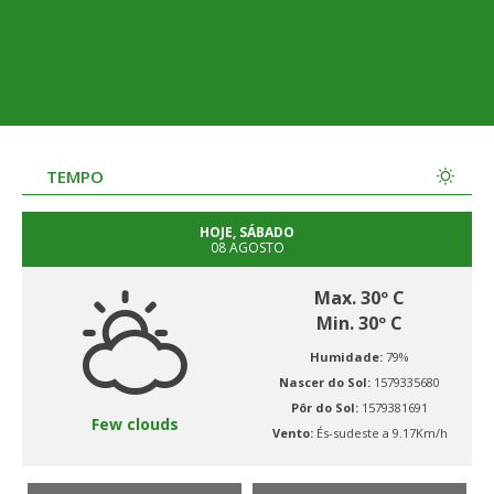
TEMPO
HOJE, SÁBADO
08 AGOSTO
Max. 30º C
Min. 30º C
Humidade:
79%
Nascer do Sol:
1579335680
Pôr do Sol:
1579381691
Few clouds
Vento:
És-sudeste a 9.17Km/h