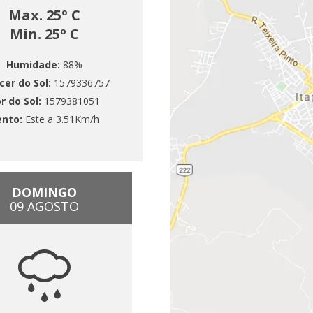
Max. 25º C
Min. 25º C
Humidade:
88%
cer do Sol:
1579336757
r do Sol:
1579381051
ento:
Este a 3.51Km/h
DOMINGO
09 AGOSTO