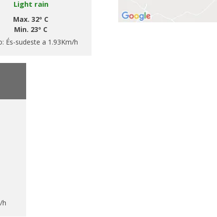
Light rain
Max. 32º C
Min. 23º C
o:
És-sudeste a 1.93Km/h
/h