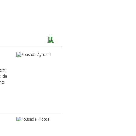
 em
o de
ho