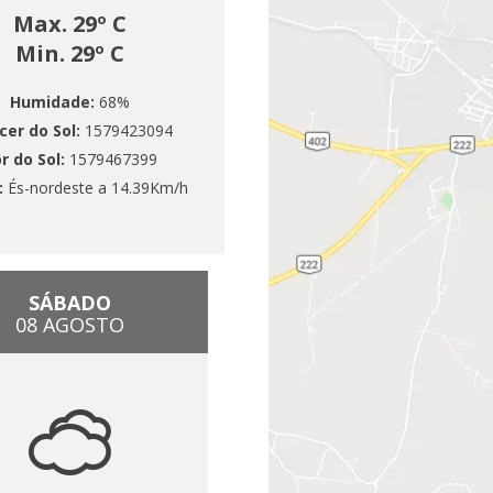
Max. 29º C
Min. 29º C
Humidade:
68%
cer do Sol:
1579423094
r do Sol:
1579467399
:
És-nordeste a 14.39Km/h
SÁBADO
08 AGOSTO