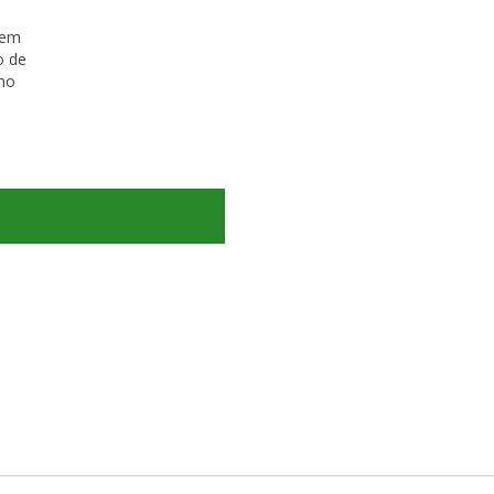
 em
o de
ho