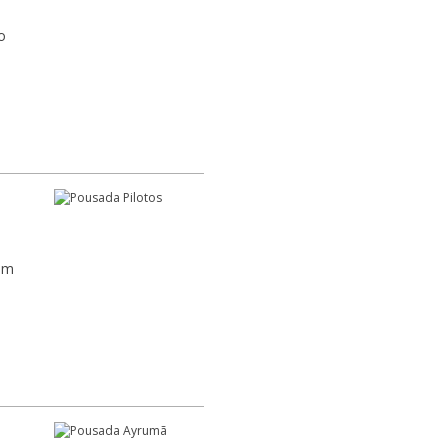
o
 um