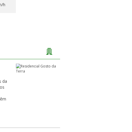
m/h
s da
tos