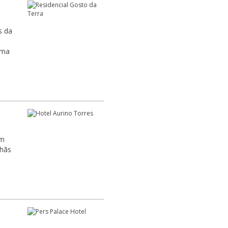
s da
uma
em