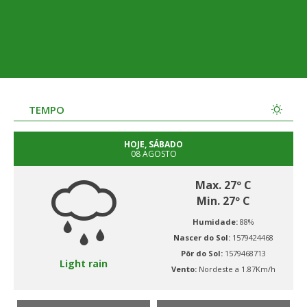
TEMPO
HOJE, SÁBADO
08 AGOSTO
Max. 27º C
Min. 27º C
Humidade:
88%
Nascer do Sol:
1579424468
Pôr do Sol:
1579468713
Light rain
Vento:
Nordeste a 1.87Km/h