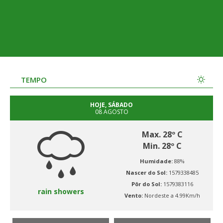
TEMPO
HOJE, SÁBADO
08 AGOSTO
Max. 28º C
Min. 28º C
Humidade:
88%
Nascer do Sol:
1579338485
Pôr do Sol:
1579383116
rain showers
Vento:
Nordeste a 4.99Km/h