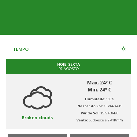
TEMPO
HOJE, SEXTA
07 AGOSTO
Max. 24º C
Min. 24º C
Humidade:
100%
Nascer do Sol:
1579424415
Pôr do Sol:
1579468493
Broken clouds
Vento:
Sudoeste a 2.41Km/h