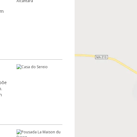
em
spõe
.
m