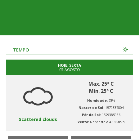
TEMPO
HOJE, SEXTA
07 AGOSTO
Max. 25º C
Min. 25º C
Humidade:
78%
Nascer do Sol:
1579337804
Pôr do Sol:
1579385986
Scattered clouds
Vento:
Nordeste a 4.18Km/h