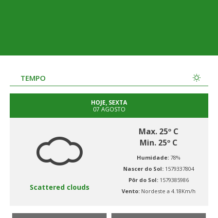
TEMPO
HOJE, SEXTA
07 AGOSTO
Max. 25º C
Min. 25º C
Humidade:
78%
Nascer do Sol:
1579337804
Pôr do Sol:
1579385986
Scattered clouds
Vento:
Nordeste a 4.18Km/h