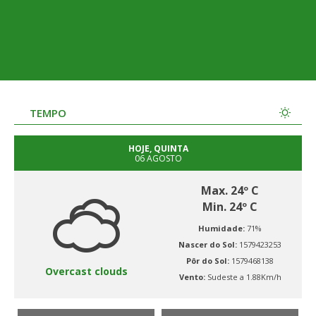
TEMPO
HOJE, QUINTA
06 AGOSTO
Max. 24º C
Min. 24º C
Humidade:
71%
Nascer do Sol:
1579423253
Pôr do Sol:
1579468138
Overcast clouds
Vento:
Sudeste a 1.88Km/h