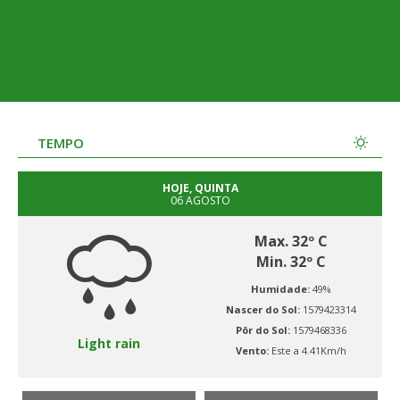
TEMPO
HOJE, QUINTA
06 AGOSTO
Max. 32º C
Min. 32º C
Humidade:
49%
Nascer do Sol:
1579423314
Pôr do Sol:
1579468336
Light rain
Vento:
Este a 4.41Km/h