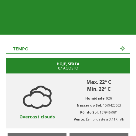
TEMPO
HOJE, SEXTA
07 AGOSTO
Max. 22º C
Min. 22º C
Humidade:
92%
Nascer do Sol:
1579423563
Pôr do Sol:
1579467981
Overcast clouds
Vento:
És-nordeste a 3.11Km/h