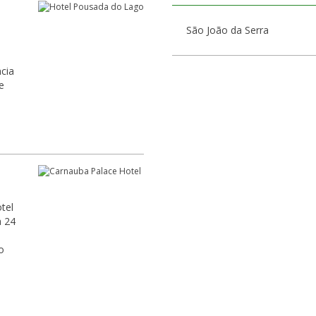
São João da Serra
cia
e
tel
a 24
o