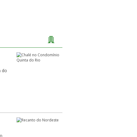
a do
ão