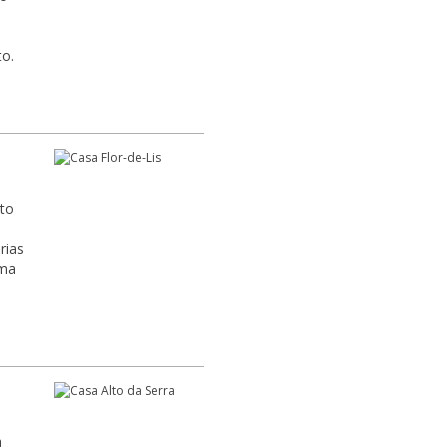
o.
nto
uma
a