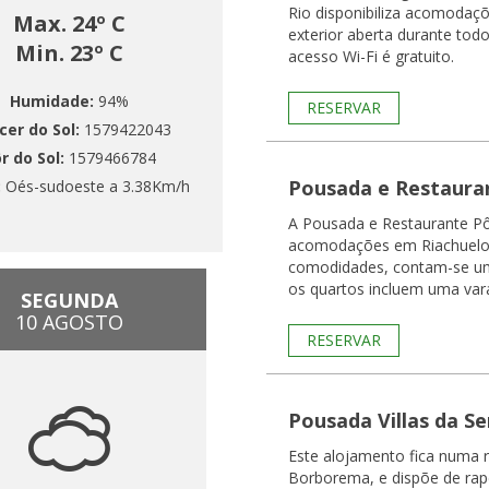
Rio disponibiliza acomodaç
Max. 24º C
exterior aberta durante tod
Min. 23º C
acesso Wi-Fi é gratuito.
Humidade:
94%
RESERVAR
cer do Sol:
1579422043
r do Sol:
1579466784
Pousada e Restauran
:
Oés-sudoeste a 3.38Km/h
A Pousada e Restaurante Pôr
acomodações em Riachuelo. 
comodidades, contam-se um
os quartos incluem uma var
SEGUNDA
10 AGOSTO
RESERVAR
Pousada Villas da Se
Este alojamento fica numa r
Borborema, e dispõe de rapel