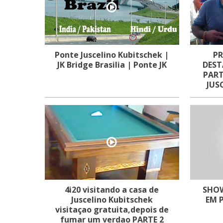
Ponte Juscelino Kubitschek |
PR
JK Bridge Brasilia | Ponte JK
DEST
PART
JUS
4i20 visitando a casa de
SHOW
Juscelino Kubitschek
EM 
visitaçao gratuita,depois de
fumar um verdao PARTE 2