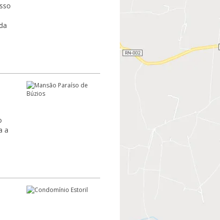
esso
da
o
a a