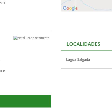
 km
LOCALIDADES
Lagoa Salgada
a
o e