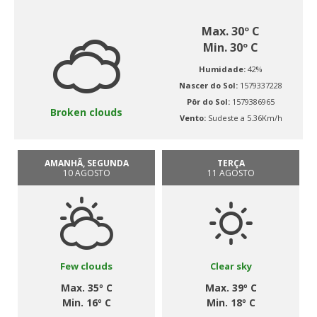
Max. 30º C
Min. 30º C
Humidade:
42%
Nascer do Sol:
1579337228
Pôr do Sol:
1579386965
Broken clouds
Vento:
Sudeste a 5.36Km/h
AMANHÃ, SEGUNDA
TERÇA
10 AGOSTO
11 AGOSTO
Few clouds
Clear sky
Max. 35º C
Max. 39º C
Min. 16º C
Min. 18º C