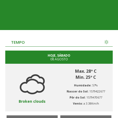
TEMPO
HOJE, SÁBADO
08 AGOSTO
Max. 28º C
Min. 25º C
Humidade:
57%
Nascer do Sol:
1579422677
Pôr do Sol:
1579470677
Broken clouds
Vento:
a 3.38Km/h