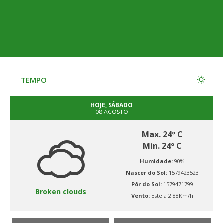
TEMPO
HOJE, SÁBADO
08 AGOSTO
Max. 24º C
Min. 24º C
Humidade:
90%
Nascer do Sol:
1579423523
Pôr do Sol:
1579471799
Broken clouds
Vento:
Este a 2.88Km/h