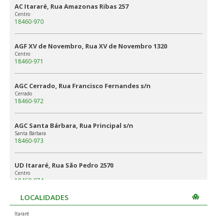
AC Itararé, Rua Amazonas Ribas 257
Centro
18460-970
AGF XV de Novembro, Rua XV de Novembro 1320
Centro
18460-971
AGC Cerrado, Rua Francisco Fernandes s/n
Cerrado
18460-972
AGC Santa Bárbara, Rua Principal s/n
Santa Bárbara
18460-973
UD Itararé, Rua São Pedro 2570
Centro
18460-974
LOCALIDADES
Pedra Branca de Itararé (Itararé)
18465-000
Itararé