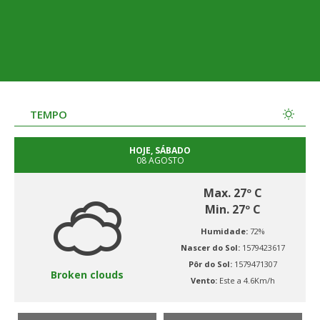
TEMPO
HOJE, SÁBADO
08 AGOSTO
Max. 27º C
Min. 27º C
Humidade:
72%
Nascer do Sol:
1579423617
Pôr do Sol:
1579471307
Broken clouds
Vento:
Este a 4.6Km/h