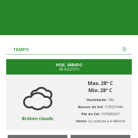
TEMPO
HOJE, SÁBADO
08 AGOSTO
Max. 28º C
Min. 28º C
Humidade:
76%
Nascer do Sol:
1579337444
Pôr do Sol:
1579385237
Broken clouds
Vento:
Su-sudeste a 4.44Km/h