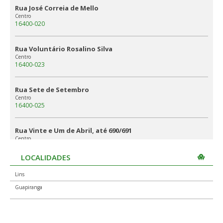
Rua José Correia de Mello
Centro
16400-020
Rua Voluntário Rosalino Silva
Centro
16400-023
Rua Sete de Setembro
Centro
16400-025
Rua Vinte e Um de Abril, até 690/691
Centro
16400-030
LOCALIDADES
Praça Joaquim Pizza
Lins
Centro
16400-033
Guapiranga
Rua Quinze de Novembro, até 674/675
Centro