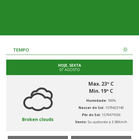
TEMPO
HOJE, SEXTA
07 AGOSTO
Max. 23º C
Min. 19º C
Humidade:
100%
Nascer do Sol:
1579423140
Pôr do Sol:
1579471036
Broken clouds
Vento:
Su-sudoeste a 3.38Km/h